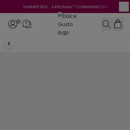
SUMMER DEAL : 4,49€/boîte*! COMMANDEZ ICI !
Clo
Skip to Content
Rechercher
RETOUR