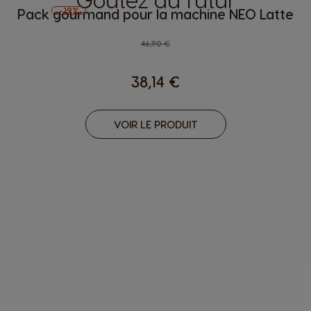
-19%
Pack gourmand pour la machine NEO Latte
Regular Price
46,90 €
38,14 €
VOIR LE PRODUIT