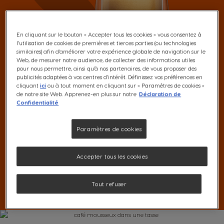
En cliquant sur le bouton « Accepter tous les cookies » vous consentez à
l’utilisation de cookies de premières et tierces parties (ou technologies
similaires) afin d’améliorer votre expérience globale de navigation sur le
Web, de mesurer notre audience, de collecter des informations utiles
pour nous permettre, ainsi qu’à nos partenaires, de vous proposer des
publicités adaptées à vos centres d’intérêt. Définissez vos préférences en
cliquant
ici
ou à tout moment en cliquant sur « Paramètres de cookies »
Un Lungo complexe,
de notre site Web. Apprenez-en plus sur notre
Déclaration de
Confidentialité
mais équilibré et doux
Paramètres de cookies
Chaque pod de café Lungo NEO révèle un mélange
soigneusement élaboré de notes torréfiées, rehaussées par
Accepter tous les cookies
de subtiles notes fruitées et vineuses, ainsi qu'une légère
touche de bois sec. Le tout est couronné par une délicieuse
crema épaisse et dense.
Tout refuser