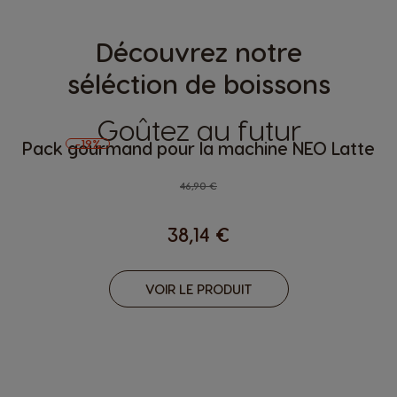
Découvrez notre
séléction de boissons
Goûtez au futur
-19%
Pack gourmand pour la machine NEO Latte
Regular Price
46,90 €
38,14 €
VOIR LE PRODUIT