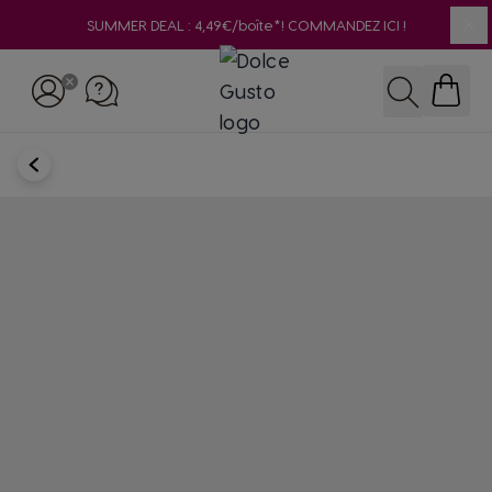
SUMMER DEAL : 4,49€/boîte*! COMMANDEZ ICI !
Clo
Skip to Content
Rechercher
RETOUR