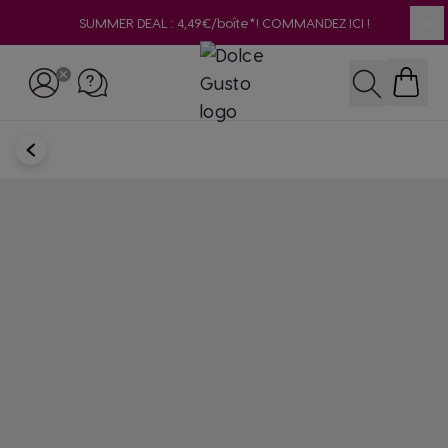
SUMMER DEAL : 4,49€/boîte*! COMMANDEZ ICI !
Clo
Skip to Content
Rechercher
RETOUR