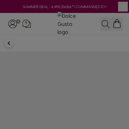
SUMMER DEAL : 4,49€/boîte*! COMMANDEZ ICI !
Clo
Skip to Content
Rechercher
RETOUR