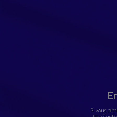
E
Si vous aim
torréfacti