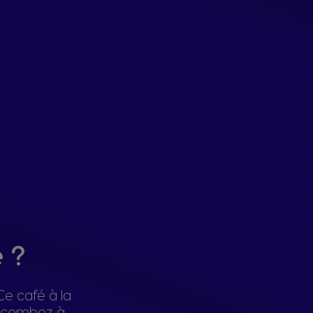
 ?
Ce café à la
Succombez à