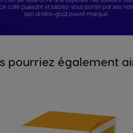
e ce café puissant et laissez-vous porter par ses no
son arrière-goût poivré marqué.
s pourriez également a