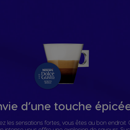
nvie d’une touche épicée
ez les sensations fortes, vous êtes au bon endroit. 
on intense vous offre une explosion de saveurs. 