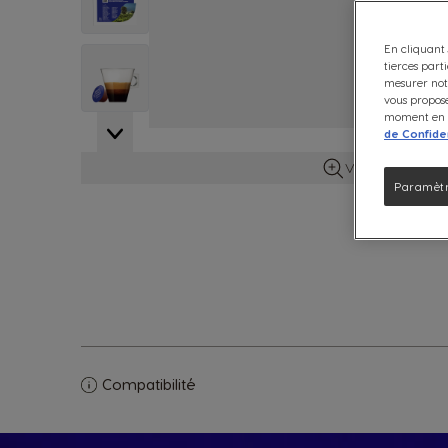
En cliquant 
View larger image
tierces part
mesurer notr
vous propose
moment en c
de Confiden
Voir plus d'info
Paramètr
Compatibilité