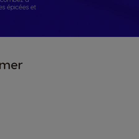
tes épicées et
imer