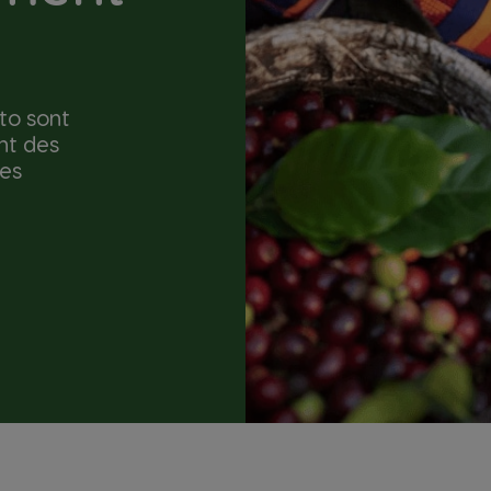
to sont
nt des
les