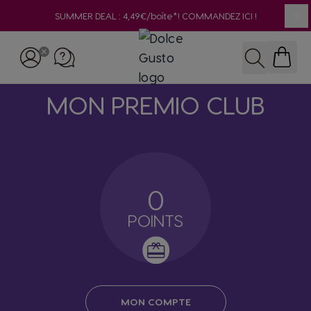
SUMMER DEAL : 4,49€/boîte*! COMMANDEZ ICI !
Cl
Skip to Content
Recherche
MON PREMIO CLUB
0
POINTS
MON COMPTE