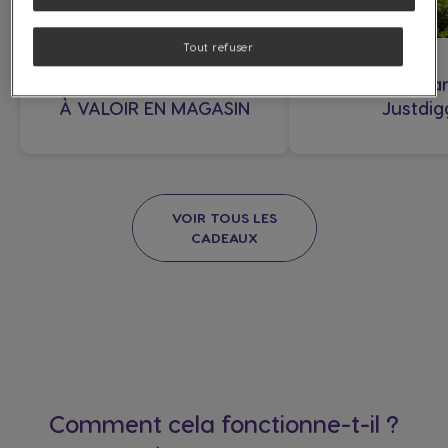
Tout refuser
BON DE RÉDUCTION DE 2€
Ramenez les ar
À VALOIR EN MAGASIN
Justdig
VOIR TOUS LES
CADEAUX
Comment cela fonctionne-t-il ?