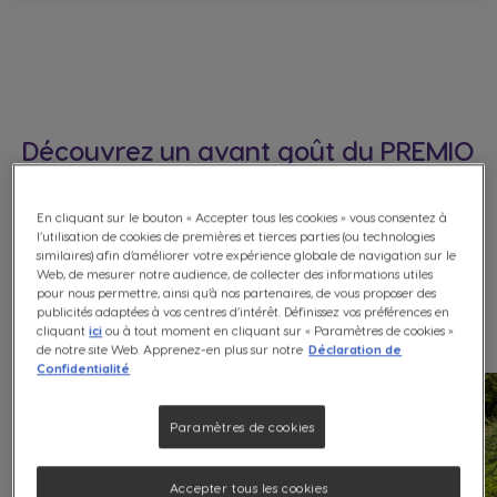
Découvrez un avant goût du PREMIO
CLUB​
En cliquant sur le bouton « Accepter tous les cookies » vous consentez à
l’utilisation de cookies de premières et tierces parties (ou technologies
similaires) afin d’améliorer votre expérience globale de navigation sur le
Explorez notre catalogue et échangez vos points
Web, de mesurer notre audience, de collecter des informations utiles
contre de superbes cadeaux.
pour nous permettre, ainsi qu’à nos partenaires, de vous proposer des
publicités adaptées à vos centres d’intérêt. Définissez vos préférences en
cliquant
ici
ou à tout moment en cliquant sur « Paramètres de cookies »
de notre site Web. Apprenez-en plus sur notre
Déclaration de
Confidentialité
Paramètres de cookies
Accepter tous les cookies