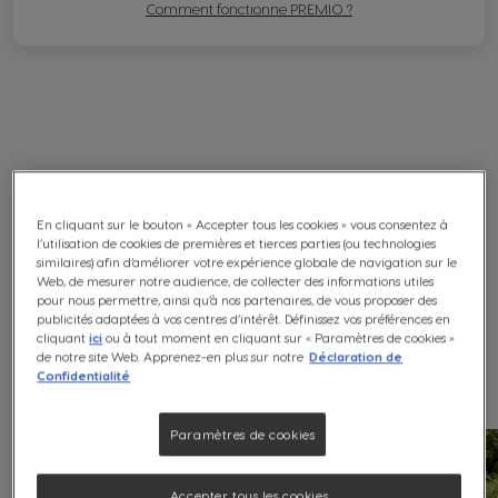
Comment fonctionne PREMIO ?
Découvrez un avant goût du PREMIO
En cliquant sur le bouton « Accepter tous les cookies » vous consentez à
CLUB​
l’utilisation de cookies de premières et tierces parties (ou technologies
similaires) afin d’améliorer votre expérience globale de navigation sur le
Web, de mesurer notre audience, de collecter des informations utiles
pour nous permettre, ainsi qu’à nos partenaires, de vous proposer des
Explorez notre catalogue et échangez vos points
publicités adaptées à vos centres d’intérêt. Définissez vos préférences en
cliquant
ici
ou à tout moment en cliquant sur « Paramètres de cookies »
contre de superbes cadeaux.
de notre site Web. Apprenez-en plus sur notre
Déclaration de
Confidentialité
Paramètres de cookies
Accepter tous les cookies