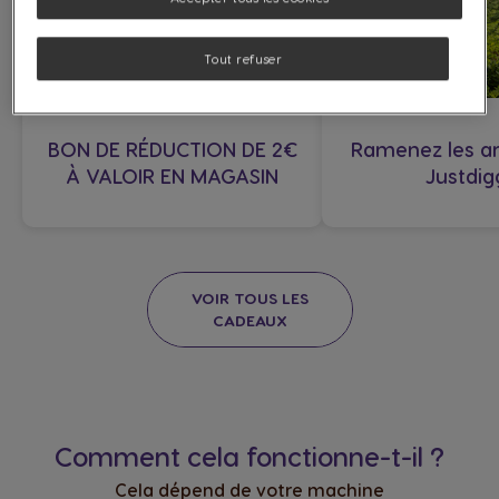
Tout refuser
BON DE RÉDUCTION DE 2€
Ramenez les ar
À VALOIR EN MAGASIN
Justdig
VOIR TOUS LES
CADEAUX
Comment cela fonctionne-t-il ?
Cela dépend de votre machine