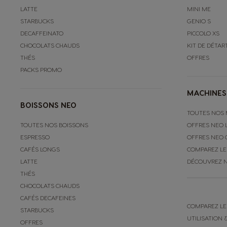
LATTE
MINI ME
STARBUCKS
GENIO S
DECAFFEINATO
PICCOLO XS
CHOCOLATS CHAUDS
KIT DE DÉTA
THÉS
OFFRES
PACKS PROMO
MACHINES
BOISSONS NEO
TOUTES NOS 
TOUTES NOS BOISSONS
OFFRES NEO 
ESPRESSO
OFFRES NEO 
CAFÉS LONGS
COMPAREZ LE
LATTE
DÉCOUVREZ 
THÉS
CHOCOLATS CHAUDS
CAFÉS DECAFEINES
COMPAREZ LE
STARBUCKS
UTILISATION 
OFFRES