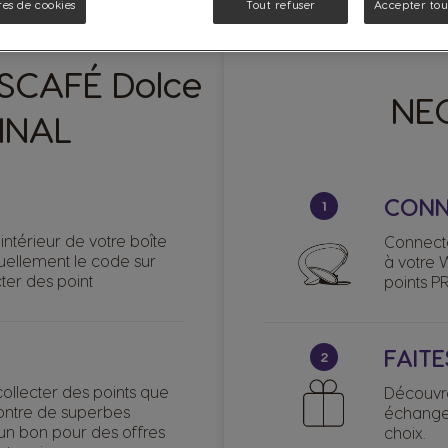
es de cookies
Tout refuser
Accepter tous
ESCAFÉ Dolce
NE
INAL
CONN
1
intérieur de votre boîte
Connect
uellement le code sur
à votre 
ter des point
points P
FAITE
2
collecter des points que
Découvr
ntre de superbes
échangez
un bon pour des offres
choix.