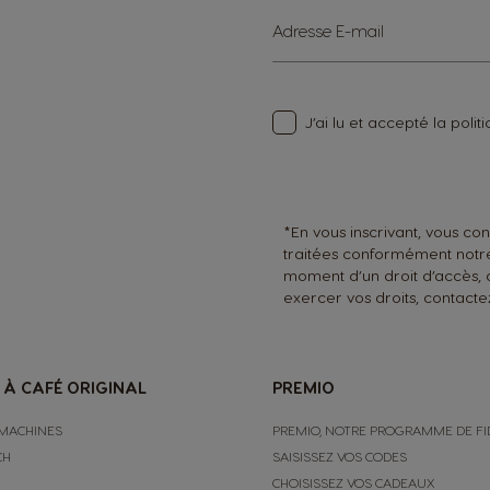
Sign
Adresse E-mail
Up
for
Our
Newsletter:
J’ai lu et accepté
la polit
*En vous inscrivant, vous co
traitées conformément not
moment d’un droit d’accès, 
exercer vos droits, contact
 À CAFÉ ORIGINAL
PREMIO
MACHINES
PREMIO, NOTRE PROGRAMME DE FI
CH
SAISISSEZ VOS CODES
CHOISISSEZ VOS CADEAUX