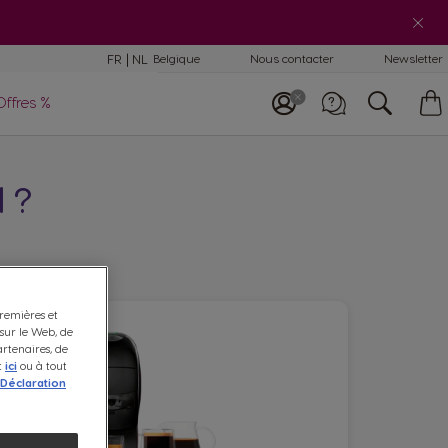
omparaison des
FR
NL
Belgique
Nous contacter
Newsletter
achines
Offres %
ntretien et
tilisation machines
Appelez-nous
 ?
+32 (0)2 529 55 13
premières et
 sur le Web, de
artenaires, de
t
ici
ou à tout
Déclaration