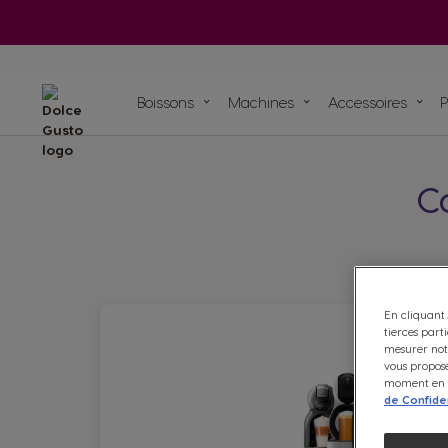
Infuseur
Machines à café
Boissons
Machines à café
Boissons
ORIGINAL
ORIGINAL
Boissons
Machines
Accessoires
Recyclez vos caps
Nos engagements
Nos articles
Nos recettes
Pods compostables à dom
C
Voir tous les accessoires
et sachets pour machine
Entrez dans l’univers des capsu
thé SPECIAL.T avec votre mach
café ORIGINAL
Goûtez au fut
En cliquant 
tierces part
mesurer notr
vous propose
moment en c
de Confiden