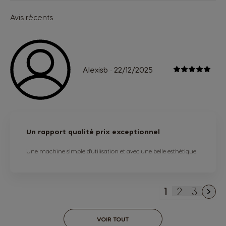
Avis récents
Alexisb
22/12/2025
-
Un rapport qualité prix exceptionnel
Une machine simple d'utilisation et avec une belle esthétique
1
2
3
You're curren
Page
Page
VOIR TOUT