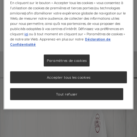
En cliquant sur le bouton « Accepter tous les cookies » vous consentez à
l’utilisation de cookies de premières et tierces parties (ou technologies
Profitez d'une machine qui ne prend que
similaires) afin d’améliorer votre expérience globale de navigation sur le
très peu de place et qui permet de
Web, de mesurer notre audience, de collecter des informations utiles
pour nous permettre, ainsi qu’à nos partenaires, de vous proposer des
préparer des cafés de qualité en toute
publicités adaptées à vos centres d’intérêt. Définissez vos préférences en
simplicité.
cliquant
ici
ou à tout moment en cliquant sur « Paramètres de cookies »
de notre site Web. Apprenez-en plus sur notre
Déclaration de
Confidentialité
Paramètres de cookies
Accepter tous les cookies
Tout refuser