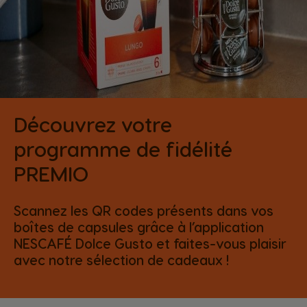
Découvrez votre
programme de fidélité
PREMIO
Scannez les QR codes présents dans vos
boîtes de capsules grâce à l’application
NESCAFÉ Dolce Gusto et faites-vous plaisir
avec notre sélection de cadeaux !