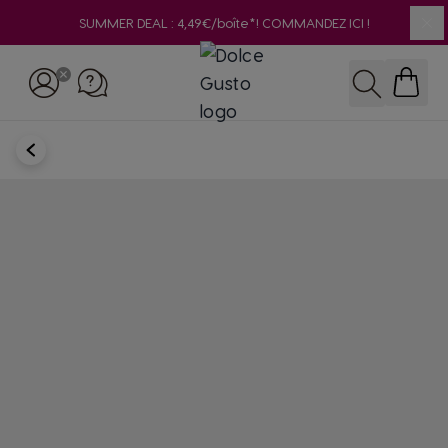
SUMMER DEAL : 4,49€/boîte*! COMMANDEZ ICI !
Clo
Skip to Content
Rechercher
RETOUR