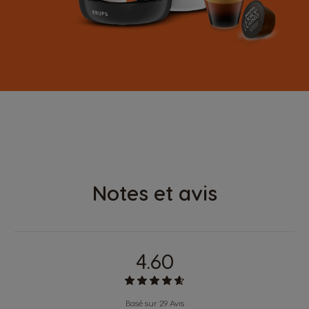
ONTDEK
PICCOLO XS
Notes et avis
4.60
Basé sur 29 Avis