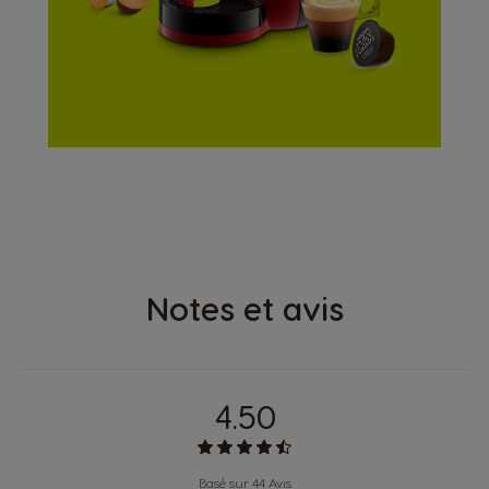
ONTDEK ONZE
MINI ME
Notes et avis
4.50
Basé sur 44 Avis