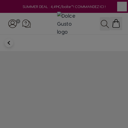
SUMMER DEAL : 4,49€/boîte*! COMMANDEZ ICI !
Clo
Skip to Content
Rechercher
RETOUR