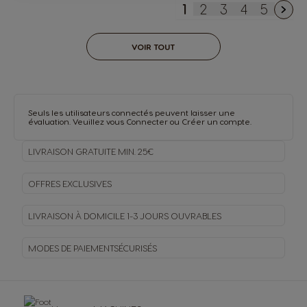
sur, il est plus amère qu'avec l'ancienne
1
2
3
4
5
You're currently re
Page
Page
Page
Page
VOIR TOUT
Seuls les utilisateurs connectés peuvent laisser une
évaluation. Veuillez vous
Connecter
ou
Créer un compte
.
LIVRAISON GRATUITE MIN. 25€
OFFRES EXCLUSIVES
LIVRAISON À DOMICILE
1-3 JOURS OUVRABLES
MODES DE PAIEMENT
SÉCURISÉS