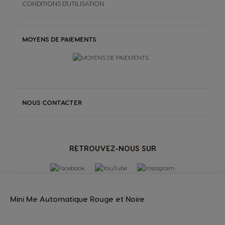
CONDITIONS D'UTILISATION
MOYENS DE PAIEMENTS
NOUS CONTACTER
RETROUVEZ-NOUS SUR
Mini Me Automatique Rouge et Noire
MACHINES
BOISSONS
Boissons
Machines
PREMIO Club
more
ACCESSOIRES