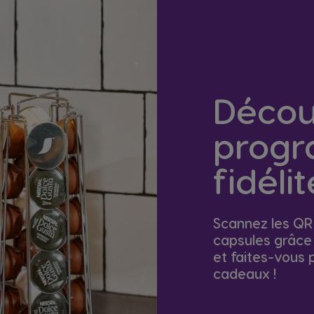
Décou
prog
fidéli
Scannez les QR
capsules grâce 
et faites-vous p
cadeaux !