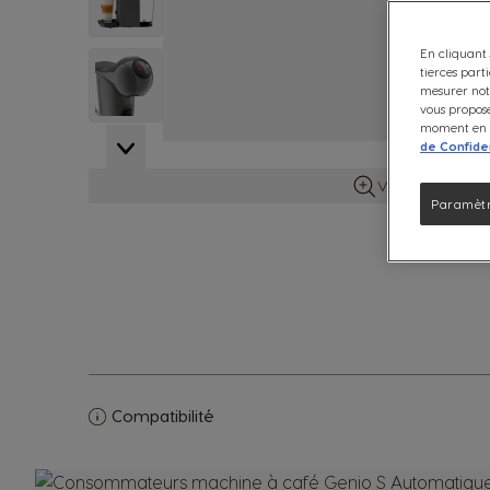
En cliquant 
View larger image
tierces part
mesurer notr
vous propose
moment en c
de Confiden
View larger image
Voir plus d'info
Paramètr
Compatibilité