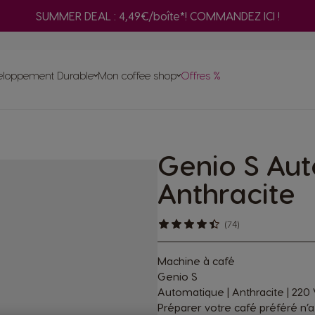
SUMMER DEAL : 4,49€/boîte*! COMMANDEZ ICI !
Adaptateur
é
Co
ma
eloppement Durable
Mon coffee shop
Offres %
Commande rapide
En
ut
 capsules
Compostez vos pods de café NEO à domicile
omicile
Genio S Au
ttes
Trouvez le système
qui vous correspond
psules de
Préparez une sélection de cafés noirs
nes
NEO
ine à café
NEO avec votre machine à café
Anthracite
ORIGINAL
tur
(74)
Machine à café
Genio S
Automatique | Anthracite | 220
Préparer votre café préféré n’a