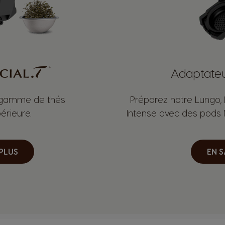
Adaptate
 gamme de thés
Préparez notre Lungo,
érieure.
Intense avec des pods
 PLUS
EN S