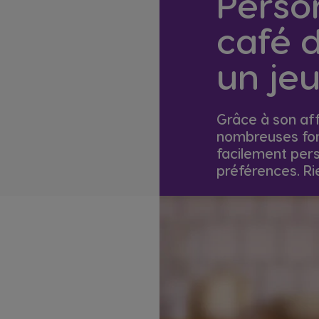
Perso
café 
un jeu
Grâce à son aff
nombreuses fon
facilement pers
préférences. Rie