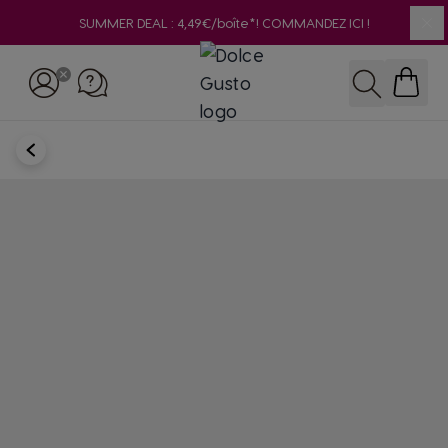
SUMMER DEAL : 4,49€/boîte*! COMMANDEZ ICI !
Clo
Skip to Content
Rechercher
RETOUR