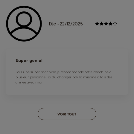
Dje
22/12/2025
-
Super genial
Sais une super machine je recommande cette machine a
plusieur personne j ai du changer pck la mienne a fais des
annee avec moi
VOIR TOUT