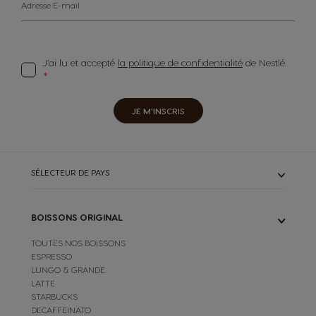
Adresse E-mail
J’ai lu et accepté
la politique de confidentialité
de Nestlé.
JE M'INSCRIS
SÉLECTEUR DE PAYS
BOISSONS ORIGINAL
TOUTES NOS BOISSONS
ESPRESSO
LUNGO & GRANDE
LATTE
STARBUCKS
DECAFFEINATO