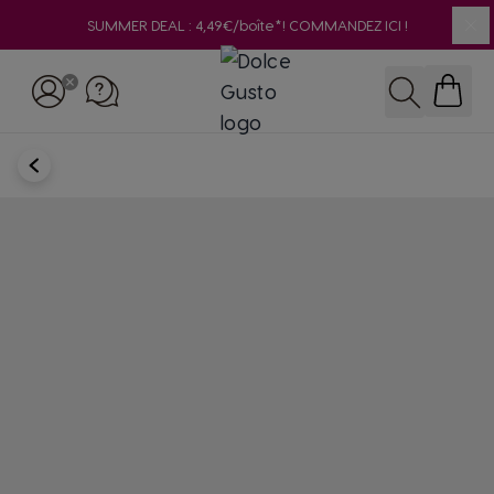
SUMMER DEAL : 4,49€/boîte*! COMMANDEZ ICI !
Clo
Skip to Content
Rechercher
RETOUR