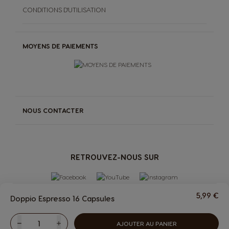
CONDITIONS D'UTILISATION
MOYENS DE PAIEMENTS
NOUS CONTACTER
RETROUVEZ-NOUS SUR
5,99 €
Doppio Espresso 16 Capsules
AJOUTER AU PANIER
Diminuer
Quantité
Augmenter
MACHINES
BOISSONS