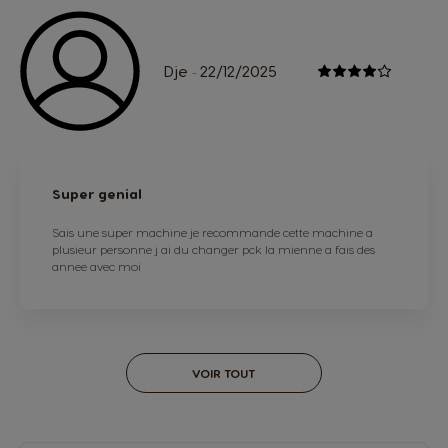
Dje
22/12/2025
-
Super genial
Sais une super machine je recommande cette machine a
plusieur personne j ai du changer pck la mienne a fais des
annee avec moi
VOIR TOUT