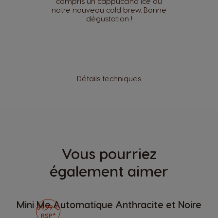
compris un cappuccino ice ou
notre nouveau cold brew. Bonne
dégustation !
Détails techniques
Vous pourriez
également aimer
Mini Me Automatique Anthracite et Noire
84,99 €
RSP*