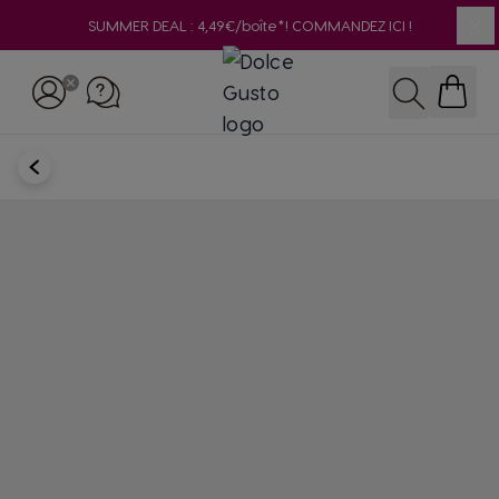
SUMMER DEAL : 4,49€/boîte*! COMMANDEZ ICI !
Clo
Skip to Content
Rechercher
RETOUR