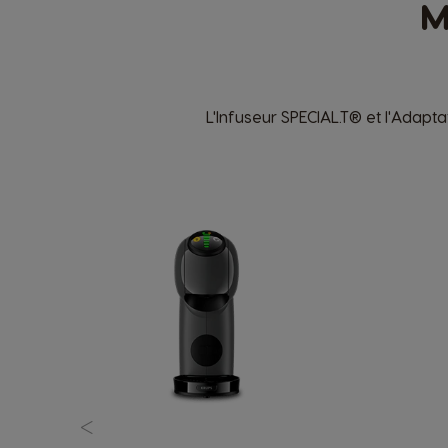
M
L'Infuseur SPECIAL.T® et l'Adap
<