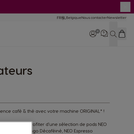
Clo
FR
NL
Belgique
Nous contacter
Newsletter
Language
mparaison des
chines
Recherch
tretien et
ilisation machines
ateurs
Appelez-nous: +32 (0)2
529 55 13
ence café & thé avec votre machine ORIGINAL* !
us
permet
de profiter
d'une
sélection
de pods NEO
Lungo, NEO Lungo
Décaféiné
, NEO Espresso