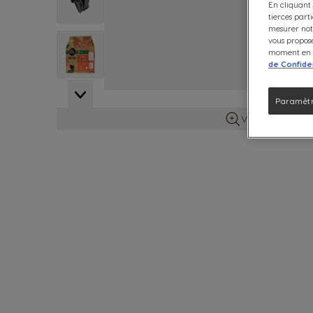
En cliquant 
tierces part
mesurer notr
View larger image
vous propose
moment en c
de Confiden
View larger image
Paramètr
Voir plus d'info
View larger image
View larger image