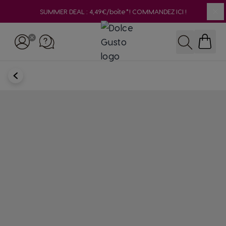
SUMMER DEAL : 4,49€/boîte*! COMMANDEZ ICI !
Clo
Skip to Content
Rechercher
RETOUR