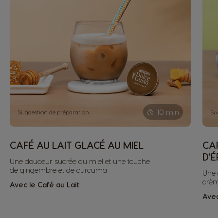
10 min
Suggestion de préparation
Su
CAFÉ AU LAIT GLACÉ AU MIEL
CA
D'
Une douceur sucrée au miel et une touche
de gingembre et de curcuma
Une 
crèm
Avec le Café au Lait
Avec