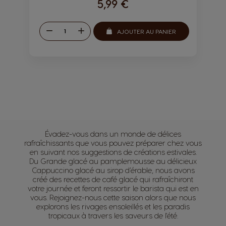
5,99 €
s
s
u
u
l
l
D
A
e
e
AJOUTER AU PANIER
Q
i
u
s
s
m
g
t
i
m
y
n
e
:
u
n
e
t
r
e
r
Évadez-vous dans un monde de délices
rafraîchissants que vous pouvez préparer chez vous
en suivant nos suggestions de créations estivales.
Du Grande glacé au pamplemousse au délicieux
Cappuccino glacé au sirop d’érable, nous avons
créé des recettes de café glacé qui rafraîchiront
votre journée et feront ressortir le barista qui est en
vous. Rejoignez-nous cette saison alors que nous
explorons les rivages ensoleillés et les paradis
tropicaux à travers les saveurs de l'été.