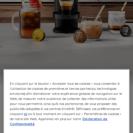
En cliquant sur le bouton « Accepter tous les cookies » vous consentez à
l’utilisation de cookies de premières et tierces parties (ou technologies
similaires) afin d’améliorer votre expérience globale de navigation sur le
Suggestion de préparation
Web, de mesurer notre audience, de collecter des informations utiles
Klik hier voor Nederlands
pour nous permettre, ainsi qu’à nos partenaires, de vous proposer des
publicités adaptées à vos centres d’intérêt. Définissez vos préférences en
cliquant
ici
ou à tout moment en cliquant sur « Paramètres de cookies »
de notre site Web. Apprenez-en plus sur notre
Déclaration de
DÉCOUVREZ NOS PRODUITS
Confidentialité